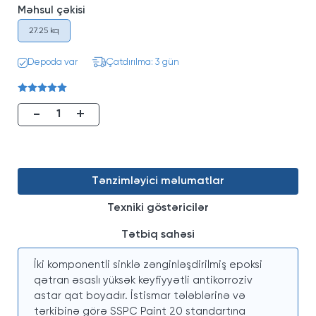
Məhsul çəkisi
27.25 kq
Depoda var
Çatdırılma: 3 gün
-
+
Tənzimləyici məlumatlar
Texniki göstəricilər
Tətbiq sahəsi
İki komponentli sinklə zənginləşdirilmiş epoksi
qətran əsaslı yüksək keyfiyyətli antikorroziv
astar qat boyadır. İstismar tələblərinə və
tərkibinə görə SSPC Paint 20 standartına