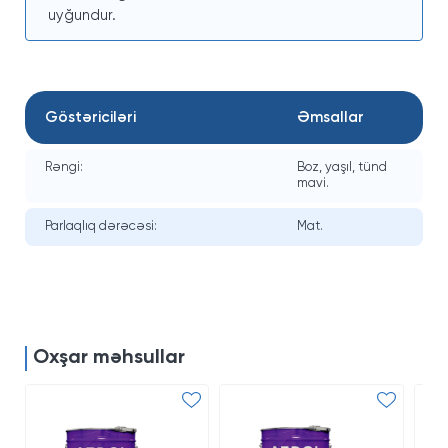
uyğundur.
Göstəriciləri
Əmsallar
Rəngi:
Boz, yaşıl, tünd
mavi.
Parlaqlıq dərəcəsi:
Mat.
Oxşar məhsullar