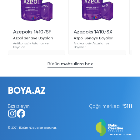
Azepoks 1410/SF
Azepoks 1410/SX
Az
Azpol Sənaye Boyaları
Azpol Sənaye Boyaları
Az
Antikorroziv Astarlar və
Antikorroziv Astarlar və
Ant
Boyalar
Boyalar
Boy
Bütün məhsullara bax
BOYA.AZ
Bizi izləyin
Çağrı mərkəzi
*5111
© 2021. Bütün hüquqlar qorunur.
tərəfindən hazırlanıb