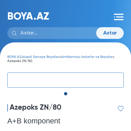
BOYA.AZ
Axtar
BOYA.AZ
Azpol Sənaye Boyaları
Antikorroziv Astarlar və Boyalar
Azepoks ZN/80
Azepoks ZN/80
A+B komponent