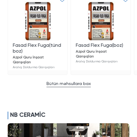
Fasad Flex Fuga(tünd
Fasad Flex Fuga(boz)
boz)
Azpol Quru İnşaat
Qarışıqları
Azpol Quru İnşaat
Aralıq Doldurma Qarışıqları
Qarışıqları
Aralıq Doldurma Qarışıqları
Bütün məhsullara bax
NB CERAMİC