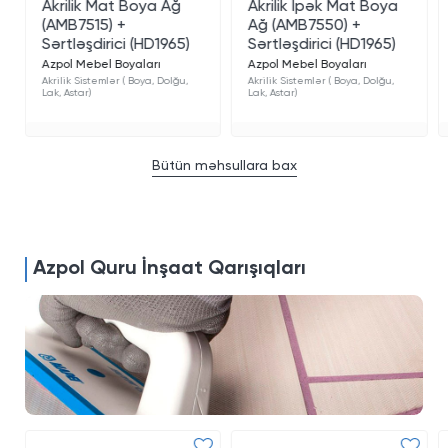
Akrilik Mat Boya Ağ
Akrilik İpək Mat Boya
(AMB7515) +
Ağ (AMB7550) +
Sərtləşdirici (HD1965)
Sərtləşdirici (HD1965)
Azpol Mebel Boyaları
Azpol Mebel Boyaları
Akrilik Sistemlər ( Boya, Dolğu,
Akrilik Sistemlər ( Boya, Dolğu,
Lak, Astar)
Lak, Astar)
Bütün məhsullara bax
Azpol Quru İnşaat Qarışıqları