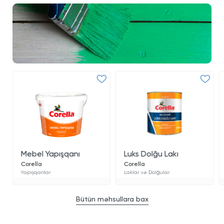
Mebel Yapışqanı
Luks Dolğu Lakı
Corella
Corella
Yapışqanlar
Laklar və Dolğular
Bütün məhsullara bax