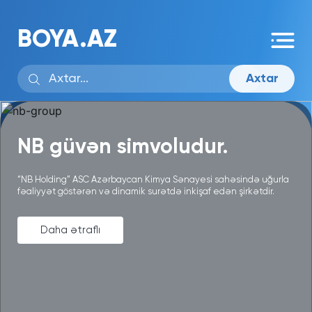
BOYA.AZ
Axtar
NB güvən simvoludur.
“NB Holding” ASC Azərbaycan Kimya Sənayesi sahəsində uğurla
fəaliyyət göstərən və dinamik surətdə inkişaf edən şirkətdir.
Daha ətraflı