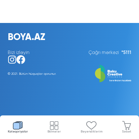
BOYA.AZ
Bizi izləyin
Çağrı mərkəzi
*5111
© 2021. Bütün hüquqlar qorunur.
tərəfindən hazırlanıb
Kateqoriyalar
Bölmələr
Bəyəndiklərim
Səbət