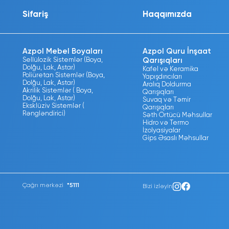
Sifariş
Haqqımızda
Azpol Mebel Boyaları
Azpol Quru İnşaat
Sellülozik Sistemlər (Boya,
Qarışıqları
Dolğu, Lak, Astar)
Kafel və Keramika
Poliüretan Sistemlər (Boya,
Yapışdırıcıları
Dolğu, Lak, Astar)
Aralıq Doldurma
Akrilik Sistemlər ( Boya,
Qarışıqları
Dolğu, Lak, Astar)
Suvaq və Təmir
Eksklüziv Sistemlər (
Qarışıqları
Rəngləndirici)
Səth Örtücü Məhsullar
Hidro və Termo
İzolyasiyalar
Gips Əsaslı Məhsullar
Çağrı mərkəzi
*5111
Bizi izləyin