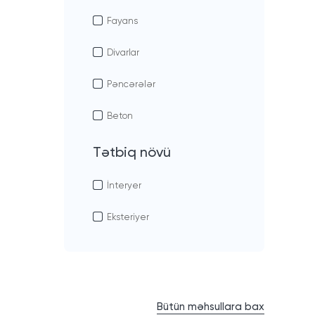
Fayans
Divarlar
Pəncərələr
Beton
Tətbiq növü
İnteryer
Eksteriyer
Bütün məhsullara bax