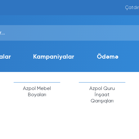
Çatdır
alar
Kampaniyalar
Ödəmə
Azpol Mebel
Azpol Quru
Boyaları
İnşaat
Qarışıqları