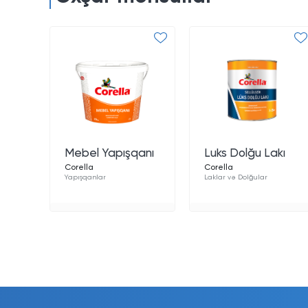
Mebel Yapışqanı
Luks Dolğu Lakı
Corella
Corella
Yapışqanlar
Laklar və Dolğular