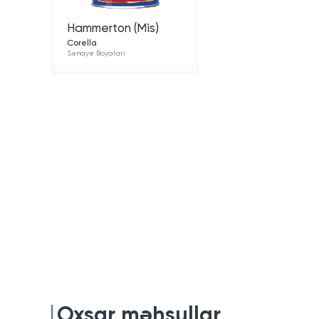
Hammerton (Mis)
Corella
Sənaye Boyaları
Oxşar məhsullar