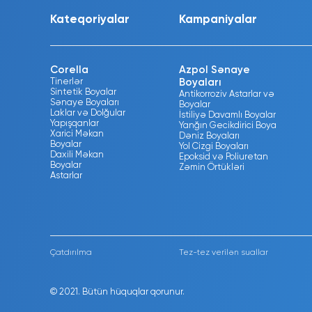
Kateqoriyalar
Kampaniyalar
Corella
Azpol Sənaye
Tinerlər
Boyaları
Sintetik Boyalar
Antikorroziv Astarlar və
Sənaye Boyaları
Boyalar
Laklar və Dolğular
İstiliyə Davamlı Boyalar
Yapışqanlar
Yanğın Gecikdirici Boya
Xarici Məkan
Dəniz Boyaları
Boyalar
Yol Cizgi Boyaları
Daxili Məkan
Epoksid və Poliuretan
Boyalar
Zəmin Örtükləri
Astarlar
Çatdırılma
Tez-tez verilən suallar
© 2021. Bütün hüquqlar qorunur.