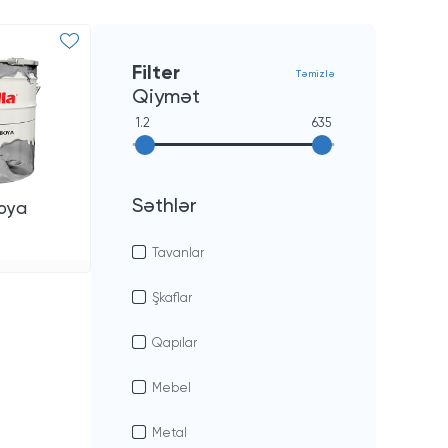
Filter
Təmizlə
Qiymət
1.2
635
Səthlər
boya
Tavanlar
Şkaflar
Qapılar
Mebel
Metal