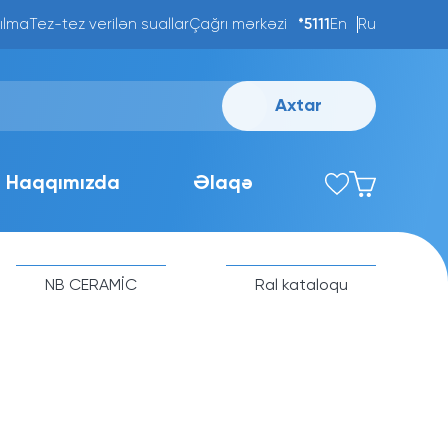
ılma
Tez-tez verilən suallar
Çağrı mərkəzi
*5111
En
Ru
Axtar
Haqqımızda
Əlaqə
NB CERAMİC
Ral kataloqu