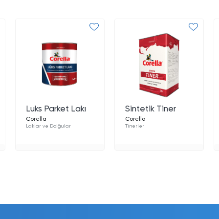
Luks Parket Lakı
Sintetik Tiner
Corella
Corella
Laklar və Dolğular
Tinerlər