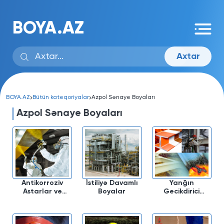
BOYA.AZ
Axtar
BOYA.AZ
Bütün kateqoriyalar
Azpol Sənaye Boyaları
Azpol Sənaye Boyaları
Antikorroziv
İstiliyə Davamlı
Yanğın
Astarlar və
Boyalar
Gecikdirici
Boyalar
Boya