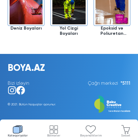
Dəniz Boyaları
Yol Cizgi
Epoksid və
Boyaları
Poliuretan
Zəmin
Örtükləri
BOYA.AZ
Bizi izləyin
Çağrı mərkəzi
*5111
© 2021. Bütün hüquqlar qorunur.
tərəfindən hazırlanıb
Kateqoriyalar
Bölmələr
Bəyəndiklərim
Səbət