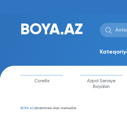
BOYA.AZ
Kateqoriy
Corella
Azpol Sənaye
Boyaları
BOYA.AZ
Endirimdə olan məhsullar