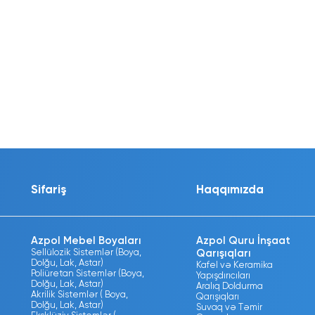
Sifariş
Haqqımızda
Azpol Mebel Boyaları
Azpol Quru İnşaat
Sellülozik Sistemlər (Boya,
Qarışıqları
Dolğu, Lak, Astar)
Kafel və Keramika
Poliüretan Sistemlər (Boya,
Yapışdırıcıları
Dolğu, Lak, Astar)
Aralıq Doldurma
Akrilik Sistemlər ( Boya,
Qarışıqları
Dolğu, Lak, Astar)
Suvaq və Təmir