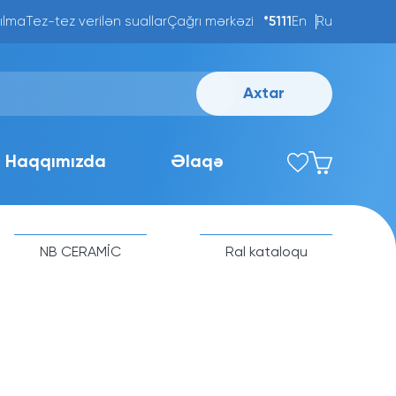
ılma
Tez-tez verilən suallar
Çağrı mərkəzi
*5111
En
Ru
Axtar
Haqqımızda
Əlaqə
NB CERAMİC
Ral kataloqu