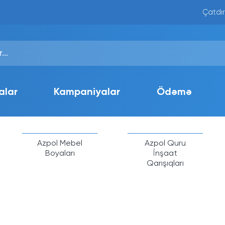
Çatdır
alar
Kampaniyalar
Ödəmə
Azpol Mebel
Azpol Quru
Boyaları
İnşaat
Qarışıqları