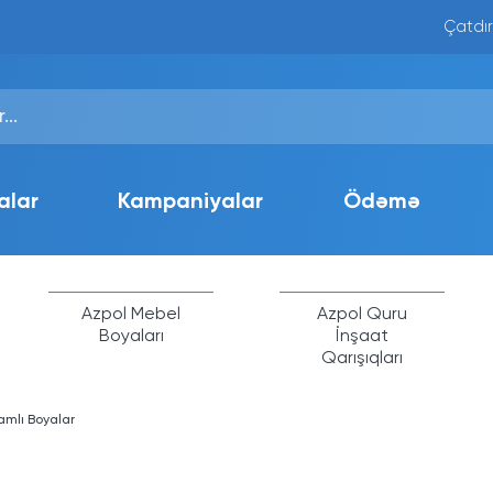
Çatdır
alar
Kampaniyalar
Ödəmə
Azpol Mebel
Azpol Quru
Boyaları
İnşaat
Qarışıqları
vamlı Boyalar