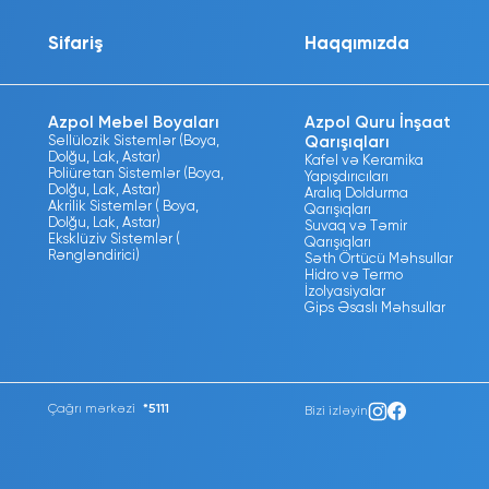
Sifariş
Haqqımızda
Azpol Mebel Boyaları
Azpol Quru İnşaat
Sellülozik Sistemlər (Boya,
Qarışıqları
Dolğu, Lak, Astar)
Kafel və Keramika
Poliüretan Sistemlər (Boya,
Yapışdırıcıları
Dolğu, Lak, Astar)
Aralıq Doldurma
Akrilik Sistemlər ( Boya,
Qarışıqları
Dolğu, Lak, Astar)
Suvaq və Təmir
Eksklüziv Sistemlər (
Qarışıqları
Rəngləndirici)
Səth Örtücü Məhsullar
Hidro və Termo
İzolyasiyalar
Gips Əsaslı Məhsullar
Çağrı mərkəzi
*5111
Bizi izləyin