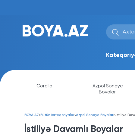
BOYA.AZ
Kateqoriy
Corella
Azpol Sənaye
Boyaları
BOYA.AZ
Bütün kateqoriyalar
Azpol Sənaye Boyaları
İstiliyə Da
İstiliyə Davamlı Boyalar