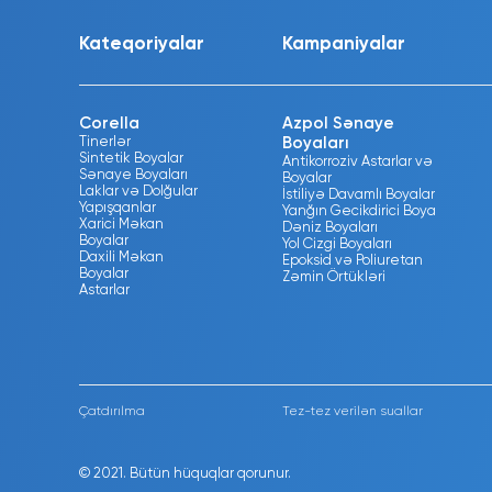
Kateqoriyalar
Kampaniyalar
Corella
Azpol Sənaye
Tinerlər
Boyaları
Sintetik Boyalar
Antikorroziv Astarlar və
Sənaye Boyaları
Boyalar
Laklar və Dolğular
İstiliyə Davamlı Boyalar
Yapışqanlar
Yanğın Gecikdirici Boya
Xarici Məkan
Dəniz Boyaları
Boyalar
Yol Cizgi Boyaları
Daxili Məkan
Epoksid və Poliuretan
Boyalar
Zəmin Örtükləri
Astarlar
Çatdırılma
Tez-tez verilən suallar
© 2021. Bütün hüquqlar qorunur.