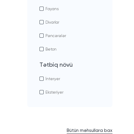
Fayans
Divarlar
Pəncərələr
Beton
Tətbiq növü
İnteryer
Eksteriyer
Bütün məhsullara bax