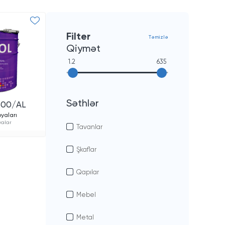
Filter
Təmizlə
Qiymət
1.2
635
Səthlər
600/AL
yaları
yalar
Tavanlar
Şkaflar
Qapılar
Mebel
Metal