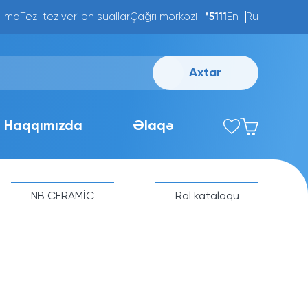
ılma
Tez-tez verilən suallar
Çağrı mərkəzi
*5111
En
Ru
Axtar
Haqqımızda
Əlaqə
NB CERAMİC
Ral kataloqu