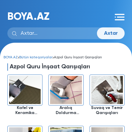
BOYA.AZ
Axtar
BOYA.AZ
Bütün kateqoriyalar
Azpol Quru İnşaat Qarışıqları
Azpol Quru İnşaat Qarışıqları
Kafel və
Aralıq
Suvaq və Təmir
Keramika
Doldurma
Qarışıqları
Yapışdırıcıları
Qarışıqları