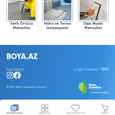
Səth Örtücü
Hidro və Termo
Gips Əsaslı
Məhsullar
İzolyasiyalar
Məhsullar
BOYA.AZ
Bizi izləyin
Çağrı mərkəzi
*5111
© 2021. Bütün hüquqlar qorunur.
tərəfindən hazırlanıb
Kateqoriyalar
Bölmələr
Bəyəndiklərim
Səbət